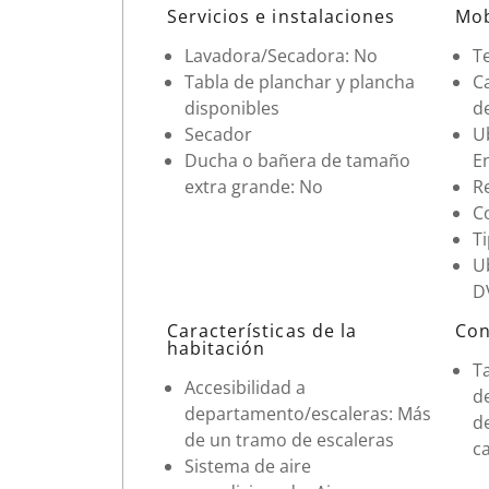
Datos de la habitación
Servicios e instalaciones
Mob
Lavadora/Secadora: No
Te
Tabla de planchar y plancha
Ca
disponibles
d
Secador
Ub
Ducha o bañera de tamaño
En
extra grande: No
R
C
Ti
U
DV
Características de la
Con
habitación
T
Accesibilidad a
d
departamento/escaleras: Más
d
de un tramo de escaleras
c
Sistema de aire