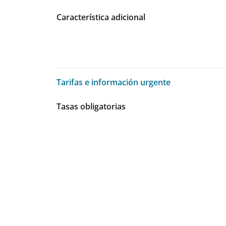
Característica adicional
Tarifas e información urgente
Tarifas e información urgente
Tasas obligatorias