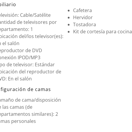
iliario
Cafetera
levisión: Cable/Satélite
Hervidor
ntidad de televisores por
Tostadora
epartamento: 1
Kit de cortesía para cocina
icación del/los televisor(es):
 el salón
eproductor de DVD
onexión IPOD/MP3
po de televisor: Estándar
bicación del reproductor de
D: En el salón
figuración de camas
amaño de cama/disposición
e las camas (de
epartamentos similares): 2
amas personales