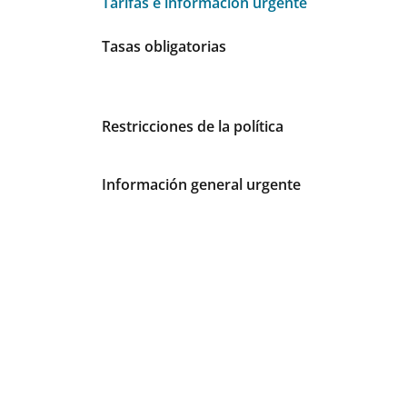
Tarifas e información urgente
Tarifas e información urgente
Tasas obligatorias
Restricciones de la política
Información general urgente