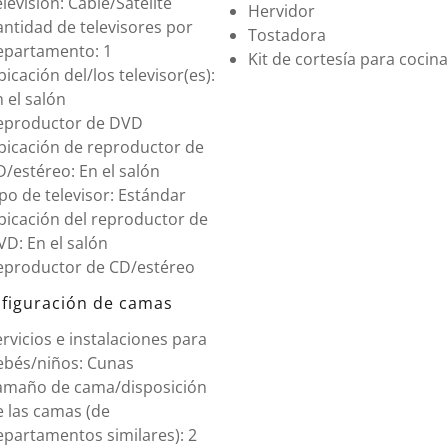
levisión: Cable/Satélite
Hervidor
ntidad de televisores por
Tostadora
epartamento: 1
Kit de cortesía para cocina
icación del/los televisor(es):
 el salón
eproductor de DVD
bicación de reproductor de
/estéreo: En el salón
po de televisor: Estándar
bicación del reproductor de
D: En el salón
eproductor de CD/estéreo
figuración de camas
rvicios e instalaciones para
ebés/niños: Cunas
amaño de cama/disposición
e las camas (de
epartamentos similares): 2