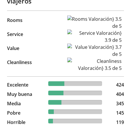
viajeros
Rooms Valoración} 3.5 de 5
Rooms
Service Valoración} 3.9 de 5
Service
Value Valoración} 3.7 de 5
Value
Cleanliness Valoración} 3.5 d
Cleanliness
29.51% reviewed Excelente
Excelente
424 reviews
424
28.11% reviewed Muy buena
Muy buena
404 reviews
404
24.01% reviewed Media
Media
345 reviews
345
10.09% reviewed Pobre
Pobre
145 reviews
145
8.28% reviewed Horrible
Horrible
119 reviews
119