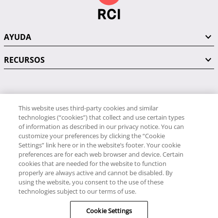
AYUDA
RECURSOS
PÓNGASE EN CONTACTO CON NOSOTROS
This website uses third-party cookies and similar
technologies (“cookies”) that collect and use certain types
of information as described in our privacy notice. You can
customize your preferences by clicking the “Cookie
Settings” link here or in the website’s footer. Your cookie
preferences are for each web browser and device. Certain
RCI
cookies that are needed for the website to function
34 91 406 9058
properly are always active and cannot be disabled. By
RCI Travel
using the website, you consent to the use of these
technologies subject to our terms of use.
34 91 406 9059
Cookie Settings
© RCI, LLC. Todos los derechos reservados.