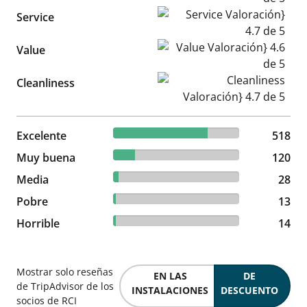
Service Valoración} 4.7 de 5
Service
Value Valoración} 4.6 de 5
Value
Cleanliness Valoración} 4.7 d
Cleanliness
74.75% reviewed Excelente
Excelente
518 reviews
518
17.32% reviewed Muy buena
Muy buena
120 reviews
120
4.04% reviewed Media
Media
28 reviews
28
1.88% reviewed Pobre
Pobre
13 reviews
13
2.02% reviewed Horrible
Horrible
14 reviews
14
Mostrar solo reseñas
EN LAS
DE
de TripAdvisor de los
INSTALACIONES
DESCUENTO
socios de RCI