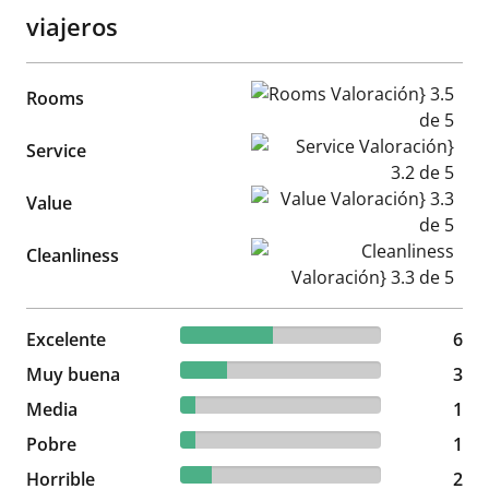
viajeros
Rooms Valoración} 3.5 de 5
Rooms
Service Valoración} 3.2 de 5
Service
Value Valoración} 3.3 de 5
Value
Cleanliness Valoración} 3.3 d
Cleanliness
46.15% reviewed Excelente
Excelente
6 reviews
6
23.08% reviewed Muy buena
Muy buena
3 reviews
3
7.69% reviewed Media
Media
1 reviews
1
7.69% reviewed Pobre
Pobre
1 reviews
1
15.38% reviewed Horrible
Horrible
2 reviews
2