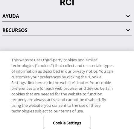
AYUDA
RECURSOS
PÓNGASE EN CONTACTO CON NOSOTROS
This website uses third-party cookies and similar
technologies (“cookies”) that collect and use certain types
of information as described in our privacy notice. You can
customize your preferences by clicking the “Cookie
Settings” link here or in the website’s footer. Your cookie
preferences are for each web browser and device. Certain
RCI
cookies that are needed for the website to function
34 91 406 9058
properly are always active and cannot be disabled. By
RCI Travel
using the website, you consent to the use of these
34 91 406 9059
technologies subject to our terms of use.
© RCI, LLC. Todos los derechos reservados.
Cookie Settings