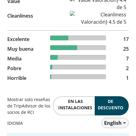
Value Valoración} 4.4 de 5
Value
Cleanliness Valoración} 4.5 d
Cleanliness
32.69% reviewed Excelente
Excelente
17 reviews
17
48.08% reviewed Muy buena
Muy buena
25 reviews
25
13.46% reviewed Media
Media
7 reviews
7
3.85% reviewed Pobre
Pobre
2 reviews
2
1.92% reviewed Horrible
Horrible
1 reviews
1
Mostrar solo reseñas
EN LAS
DE
de TripAdvisor de los
INSTALACIONES
DESCUENTO
socios de RCI
English
IDIOMA