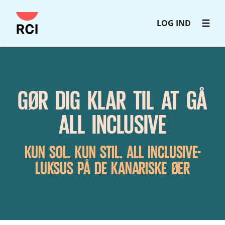
Gå
LOG IND
til
hovedindhold
GØR DIG KLAR TIL AT GÅ
ALL INCLUSIVE
KUN SOL. KUN STIL. ALL INCLUSIVE-
LUKSUS PÅ DE KANARISKE ØER