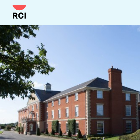
Gå
til
hovedindhold