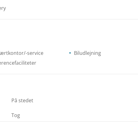
ery
ærtkontor/-service
Biludlejning
rencefaciliteter
På stedet
Tog