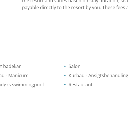
the resort and varies based on stay duration, se
payable directly to the resort by you. These fees 
t badekar
Salon
ad
- Manicure
Kurbad
- Ansigtsbehandlin
ndørs swimmingpool
Restaurant