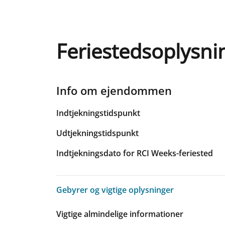
Feriestedsoplysni
Info om ejendommen
Indtjekningstidspunkt
Udtjekningstidspunkt
Indtjekningsdato for RCI Weeks-feriested
Gebyrer og vigtige oplysninger
Gebyrer og vigtige oplysninger
Vigtige almindelige informationer