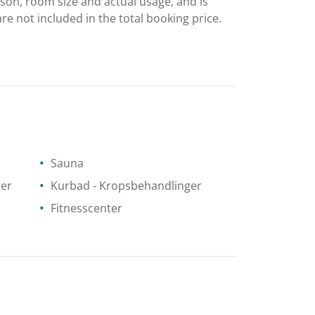
ason, room size and actual usage, and is
are not included in the total booking price.
Sauna
ger
Kurbad
- Kropsbehandlinger
Fitnesscenter