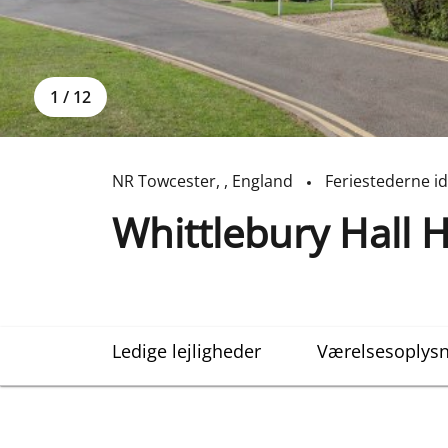
1
/
12
NR Towcester
,
,
England
Feriestederne id
Whittlebury Hall H
Ledige lejligheder
Værelsesoplysn