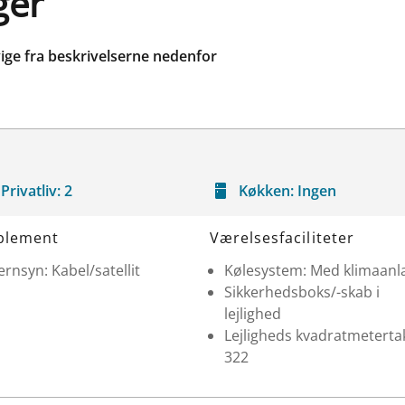
ger
ige fra beskrivelserne nedenfor
Privatliv:
2
Køkken:
Ingen
blement
Værelsesfaciliteter
ernsyn: Kabel/satellit
Kølesystem: Med klimaan
Sikkerhedsboks/-skab i
lejlighed
Lejligheds kvadratmetertak
322